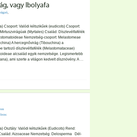
ág, vagy Ibolyafa
rágzó
,
) Csoport: Valódi kétszikűek (eudicots) Csoport:
Mirtuszvirágúak (Myrtales) Család: Díszlevélfafélék
astomatoideae Nemzetség-csoport: Melastomeae
hina) A hercegnővirág (Tibouchina) a
be tartozó díszlevélfafélék (Melastomataceae)
oideae alcsalád egyik nemzetsége. Legismertebb
leana), ami szerte a világon kedvelt dísznövény. A …
ron
örzs:
) Osztály: Valódi kétszikűek (Eudicots) Rend:
 Család: Aizoaceae Nemzetség: Delosperma Dél-