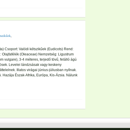
tszikűek
,
) Csoport: Valódi kétszikűek (Eudicots) Rend:
: Olajfafélék (Oleaceae) Nemzetség: Ligustrum
 vulgare), 3-4 méteres, terjedő tövű, felálló ágú
őrösek. Levelei lándzsásak vagy keskeny
elelnek. Illatos virágai június-júliusban nyílnak.
. Hazája Észak-Afrika, Európa, Kis-Ázsia. Nálunk