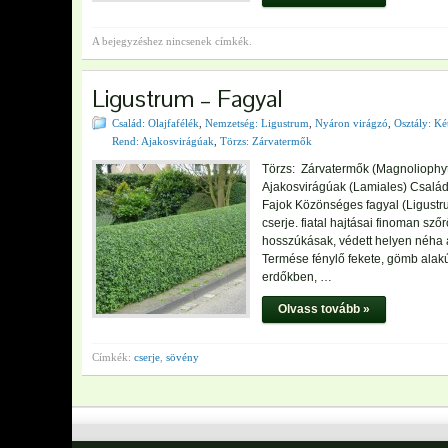
A bejegyzéshez nincsenek címkék.
Ligustrum – Fagyal
Család: Olajfafélék
,
Nemzetség: Ligustrum
,
Nyáron virágzó
,
Osztály: Ké
Rend: Ajakosvirágúak
,
Törzs: Zárvatermők
Törzs: Zárvatermők (Magnoliophyta
Ajakosvirágúak (Lamiales) Család
Fajok Közönséges fagyal (Ligustrum
cserje. fiatal hajtásai finoman sz
hosszúkásak, védett helyen néha átt
Termése fénylő fekete, gömb alakú
erdőkben, …
Olvass tovább »
Címkék:
cserje
,
sövény