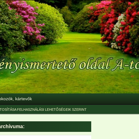
okozók, kártevők
TOSÍTÁSA FELHASZNÁLÁSI LEHETŐSÉGEIK SZERINT
archívuma: