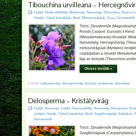
Tibouchina urvilleana – Hercegnővir
Család: Díszlevélfafélék
,
Mediterrán
,
Nemzetség: Tibouchina
,
Nyáron vi
Osztály: Valódi kétszikűek
,
Rend: Mirtuszvirágúak
,
Törzs: Zárvatermők
Törzs: Zárvatermők (Magnoliophyta
Rosids Csoport: Eurosids II Rend: 
(Melastomataceae) Alcsalád: Mel
Nemzetség: Hercegnővirág (Tibouc
mirtuszvirágúak (Myrtales) rendjé
családjában a névadó Melastomat
faja az ibolyafa (Tibouchina urvil
Olvass tovább »
Címkék:
balkonnövény
,
hercegnővirág
,
ibolyafa
,
mediterrán
,
tibouchina
Delosperma – Kristályvirág
Család: Aizoaceae
,
Család: Őszirózsafélék
,
Nemzetség: Delosperma
,
Nyá
virágzó
,
Osztály: Valódi kétszikűek
,
Rend: Szegfűvirágúak
,
Sziklakert
,
T
Zárvatermők
Törzs: Zárvatermők (Magnoliophyta
Szegfűvirágúak (Caryophyllales)