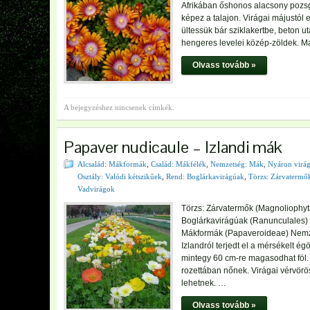
Afrikában őshonos alacsony pozsg
képez a talajon. Virágai májustól 
ültessük bár sziklakertbe, beton
hengeres levelei közép-zöldek.
Olvass tovább »
A bejegyzéshez nincsenek címkék.
Papaver nudicaule – Izlandi mák
Alcsalád: Mákformák
,
Család: Mákfélék
,
Nemzetség: Mák
,
Nyáron virá
Osztály: Valódi kétszikűek
,
Rend: Boglárkavirágúak
,
Törzs: Zárvatermő
Vadvirágok
Törzs: Zárvatermők (Magnoliophyta
Boglárkavirágúak (Ranunculales) 
Mákformák (Papaveroideae) Nemze
Izlandról terjedt el a mérsékelt ég
mintegy 60 cm-re magasodhat föl. 
rozettában nőnek. Virágai vérvörö
lehetnek. …
Olvass tovább »