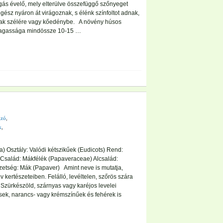
ás évelő, mely elterülve összefüggő szőnyeget
egész nyáron át virágoznak, s élénk színfoltot adnak,
 utak szélére vagy kőedénybe. A növény húsos
 Magassága mindössze 10-15 …
gzó
,
k
,
) Osztály: Valódi kétszikűek (Eudicots) Rend:
Család: Mákfélék (Papaveraceae) Alcsalád:
tség: Mák (Papaver) Amint neve is mutatja,
öv kertészeteiben. Felálló, levéltelen, szőrös szára
Szürkészöld, szárnyas vagy karéjos levelei
sek, narancs- vagy krémszínűek és fehérek is