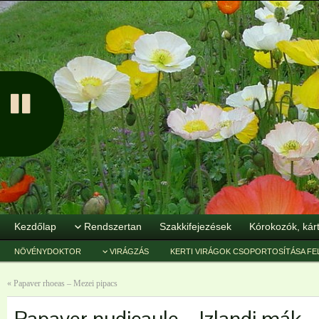
Kezdőlap
Rendszertan
Szakkifejezések
Kórokozók, kár
NÖVÉNYDOKTOR
VIRÁGZÁS
KERTI VIRÁGOK CSOPORTOSÍTÁSA FE
«
Papaver rhoeas – Mezei pipacs