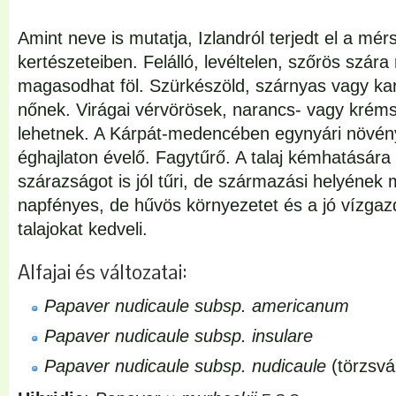
Amint neve is mutatja, Izlandról terjedt el a mér
kertészeteiben. Felálló, levéltelen, szőrös szár
magasodhat föl. Szürkészöld, szárnyas vagy kar
nőnek. Virágai vérvörösek, narancs- vagy kréms
lehetnek. A Kárpát-medencében egynyári növén
éghajlaton évelő. Fagytűrő. A talaj kémhatásár
szárazságot is jól tűri, de származási helyének
napfényes, de hűvös környezetet és a jó vízga
talajokat kedveli.
Alfajai és változatai:
Papaver nudicaule subsp. americanum
Papaver nudicaule subsp. insulare
Papaver nudicaule subsp. nudicaule
(törzsvá