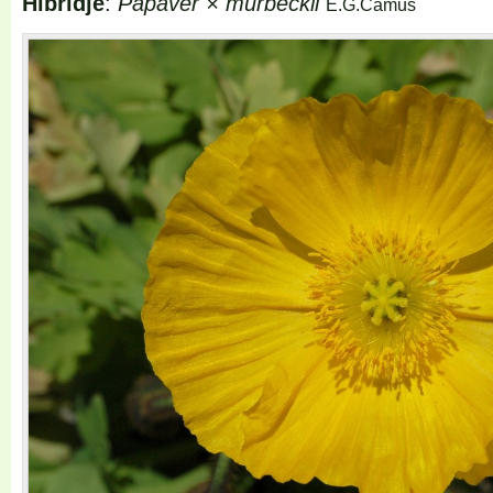
Hibridje
:
Papaver × murbeckii
E.G.Camus