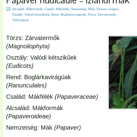
Papaver nudicaule – Izlandi mák
Alcsalád: Mákformák
,
Család: Mákfélék
,
Nemzetség: Mák
,
Nyáron virágzó
,
Osztály: Valódi kétszikűek
,
Rend: Boglárkavirágúak
,
Törzs: Zárvatermők
,
Vadvirágok
Törzs: Zárvatermők
(Magnoliophyta)
Osztály: Valódi kétszikűek
(Eudicots)
Rend: Boglárkavirágúak
(Ranunculales)
Család: Mákfélék
(Papaveraceae)
Alcsalád: Mákformák
(Papaveroideae)
Nemzetség: Mák
(Papaver)