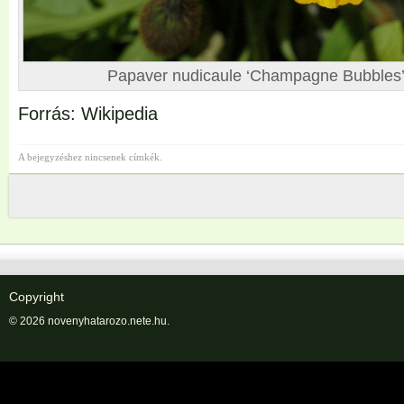
Papaver nudicaule ‘Champagne Bubbles’
Forrás: Wikipedia
A bejegyzéshez nincsenek címkék.
Copyright
© 2026 novenyhatarozo.nete.hu.