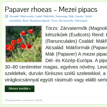
Papaver rhoeas – Mezei pipacs
Alcsalád: Mákformák
,
Család: Mákfélék
,
Nemzetség: Mák
,
Osztály: Valódi
kétszikűek
,
Rend: Boglárkavirágúak
,
Törzs: Zárvatermők
,
Vadvirágok
Törzs: Zárvatermők (Magnoli
kétszikűek (Eudicots) Rend:
(Ranunculales) Család: Mák
Alcsalád: Mákformák (Papav
Mák (Papaver) A mezei pipacs
Dél- és Közép-Európa. A pipa
30–80 centiméter magas, egyéves növény. Leve
szeldeltek, durván fűrészes szélű szeletekkel, a 
virágkocsánnyal együtt rásimuló vagy elálló ser
Olvass tovább »
A bejegyzéshez nincsenek címkék.