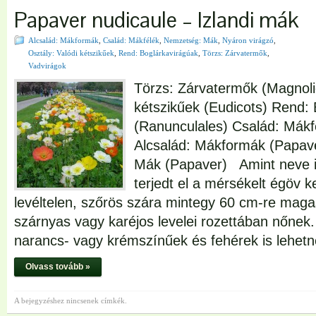
Papaver nudicaule – Izlandi mák
Alcsalád: Mákformák
,
Család: Mákfélék
,
Nemzetség: Mák
,
Nyáron virágzó
,
Osztály: Valódi kétszikűek
,
Rend: Boglárkavirágúak
,
Törzs: Zárvatermők
,
Vadvirágok
Törzs: Zárvatermők (Magnoli
kétszikűek (Eudicots) Rend:
(Ranunculales) Család: Mák
Alcsalád: Mákformák (Papav
Mák (Papaver) Amint neve is
terjedt el a mérsékelt égöv ke
levéltelen, szőrös szára mintegy 60 cm-re maga
szárnyas vagy karéjos levelei rozettában nőnek.
narancs- vagy krémszínűek és fehérek is lehet
Olvass tovább »
A bejegyzéshez nincsenek címkék.