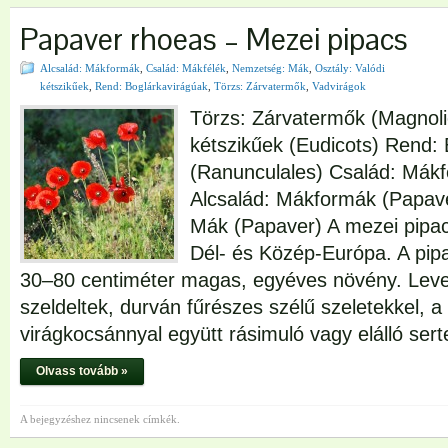
Papaver rhoeas – Mezei pipacs
Alcsalád: Mákformák
,
Család: Mákfélék
,
Nemzetség: Mák
,
Osztály: Valódi
kétszikűek
,
Rend: Boglárkavirágúak
,
Törzs: Zárvatermők
,
Vadvirágok
Törzs: Zárvatermők (Magnoli
kétszikűek (Eudicots) Rend:
(Ranunculales) Család: Mák
Alcsalád: Mákformák (Papav
Mák (Papaver) A mezei pipacs
Dél- és Közép-Európa. A pipa
30–80 centiméter magas, egyéves növény. Leve
szeldeltek, durván fűrészes szélű szeletekkel, a 
virágkocsánnyal együtt rásimuló vagy elálló ser
Olvass tovább »
A bejegyzéshez nincsenek címkék.