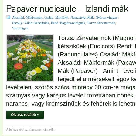
Papaver nudicaule – Izlandi mák
Alcsalád: Mákformák
,
Család: Mákfélék
,
Nemzetség: Mák
,
Nyáron virágzó
,
Osztály: Valódi kétszikűek
,
Rend: Boglárkavirágúak
,
Törzs: Zárvatermők
,
Vadvirágok
Törzs: Zárvatermők (Magnoli
kétszikűek (Eudicots) Rend:
(Ranunculales) Család: Mák
Alcsalád: Mákformák (Papav
Mák (Papaver) Amint neve is
terjedt el a mérsékelt égöv ke
levéltelen, szőrös szára mintegy 60 cm-re maga
szárnyas vagy karéjos levelei rozettában nőnek.
narancs- vagy krémszínűek és fehérek is lehet
Olvass tovább »
A bejegyzéshez nincsenek címkék.