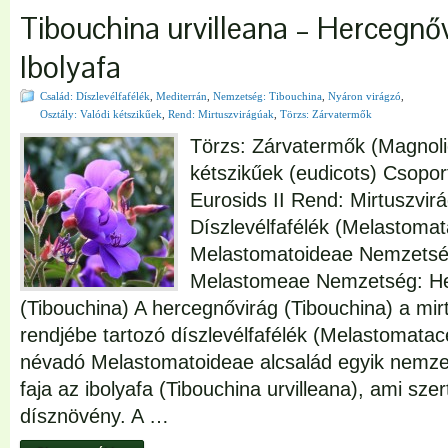
Tibouchina urvilleana – Hercegnőv
Ibolyafa
Család: Díszlevélfafélék
,
Mediterrán
,
Nemzetség: Tibouchina
,
Nyáron virágzó
,
Osztály: Valódi kétszikűek
,
Rend: Mirtuszvirágúak
,
Törzs: Zárvatermők
Törzs: Zárvatermők (Magnoli
kétszikűek (eudicots) Csopor
Eurosids II Rend: Mirtuszvir
Díszlevélfafélék (Melastomat
Melastomatoideae Nemzetsé
Melastomeae Nemzetség: He
(Tibouchina) A hercegnővirág (Tibouchina) a mir
rendjébe tartozó díszlevélfafélék (Melastomata
névadó Melastomatoideae alcsalád egyik nemze
faja az ibolyafa (Tibouchina urvilleana), ami szer
dísznövény. A …