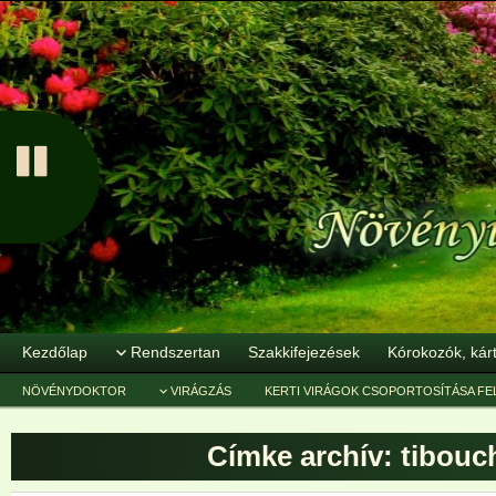
Kezdőlap
Rendszertan
Szakkifejezések
Kórokozók, kár
NÖVÉNYDOKTOR
VIRÁGZÁS
KERTI VIRÁGOK CSOPORTOSÍTÁSA FE
Címke archív:
tibouc