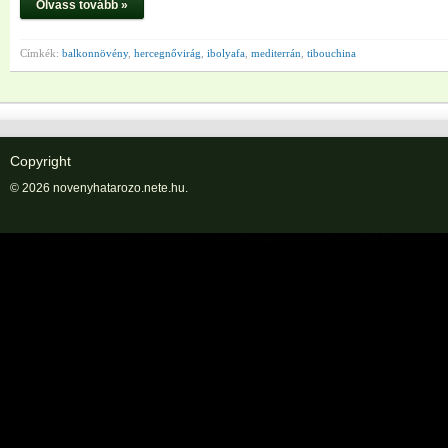
Olvass tovább »
Címkék:
balkonnövény
,
hercegnővirág
,
ibolyafa
,
mediterrán
,
tibouchina
Copyright
© 2026 novenyhatarozo.nete.hu.