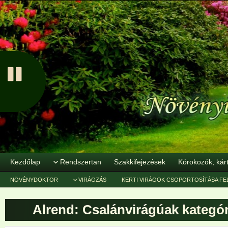
Kezdőlap
Rendszertan
Szakkifejezések
Kórokozók, kár
NÖVÉNYDOKTOR
VIRÁGZÁS
KERTI VIRÁGOK CSOPORTOSÍTÁSA FE
Alrend: Csalánvirágúak
kategór