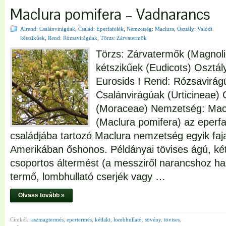
Maclura pomifera – Vadnarancs
Alrend: Csalánvirágúak
,
Család: Eperfafélék
,
Nemzetség: Maclura
,
Osztály: Valódi
kétszikűek
,
Rend: Rózsavirágúak
,
Törzs: Zárvatermők
Törzs: Zárvatermők (Magnoli
kétszikűek (Eudicots) Osztál
Eurosids I Rend: Rózsavirág
Csalánvirágúak (Urticineae) 
(Moraceae) Nemzetség: Mac
(Maclura pomifera) az eperf
családjába tartozó Maclura nemzetség egyik faj
Amerikában őshonos. Példányai tövises ágú, kétl
csoportos áltermést (a messziről narancshoz ha
termő, lombhullató cserjék vagy …
Olvass tovább »
Címkék:
aszmagtermés
,
epertermés
,
kétlaki
,
lombhullató
,
sövény
,
tövises
,