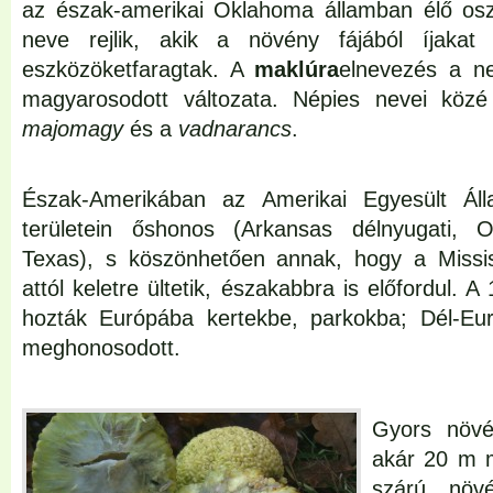
az észak-amerikai Oklahoma államban élő oszi
neve rejlik, akik a növény fájából íjakat
eszközöketfaragtak. A
maklúra
elnevezés a n
magyarosodott változata. Népies nevei közé
majomagy
és a
vadnarancs
.
Észak-Amerikában az Amerikai Egyesült Álla
területein őshonos (Arkansas délnyugati, O
Texas), s köszönhetően annak, hogy a Mississ
attól keletre ültetik, északabbra is előfordul. 
hozták Európába kertekbe, parkokba; Dél-Eur
meghonosodott.
Gyors növé
akár 20 m m
szárú növé