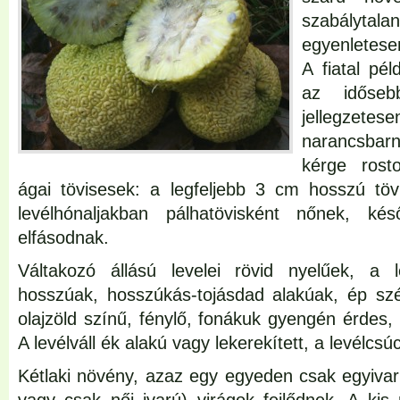
szabályta
egyenletese
A fiatal pé
az időseb
jellegz
narancsbarn
kérge rost
ágai tövisesek: a legfeljebb 3 cm hosszú töv
levélhónaljakban pálhatövisként nőnek, ké
elfásodnak.
Váltakozó állású levelei rövid nyelűek, a
hosszúak, hosszúkás-tojásdad alakúak, ép szé
olajzöld színű, fénylő, fonákuk gyengén érdes,
A levélváll ék alakú vagy lekerekített, a levélcs
Kétlaki növény, azaz egy egyeden csak egyiva