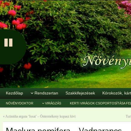
Kezdőlap
Rendszertan
Szakkifejezések
Kórokozók, kár
NÖVÉNYDOKTOR
VIRÁGZÁS
KERTI VIRÁGOK CSOPORTOSÍTÁSA FE
«
Actinidia arguta ‘Issai’ – Öntermékeny kopasz kivi
Tur