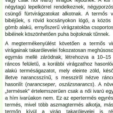
vagy csak női ivarú) virágok fejlődnek. A kis
négytagú lepelkörrel rendelkeznek, négyporzó
csüngő fürtvirágzatokat alkotnak. A termős 
bibéjűek, s rövid kocsányokon lógó, a közös 
gömb alakú, ernyőszerű virágzatokba csoporto
bibéinek köszönhetően puha bojtoknak tűnnek.
A megtermékenyülést követően a termős virá
virágainak takarólevelei fokozatosan meghúso
egymás mellé záródnak, létrehozva a 10–15
ráncos felületű, a korábbi virágzathoz hasonl
alakú terméságazatot, mely eleinte zöld, kés
illetve narancsszínű, s messziről nézve ránc
hasonlít (
narancseper
,
oszázsnarancs
). A növ
„termések” értelemszerűen csak a női ivarú eg
a hím ivarúakon nem. Ez az epertermés egyrész
termés, mivel több aszmagtermés alkotja, más
termőn kívül a virág takarólevelei is r