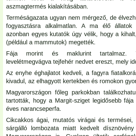
aszmagtermés kialakításában.
Terméságazata ugyan nem mérgező, de élvezhet
fogyasztásra alkalmatlan. A ma élő állatok
azonban egyes kutatók úgy vélik, hogy a kihal
(például a mammutok) megették.
Fája morint és maklurint tartalmaz. 
levelétmegvágva tejfehér nedvet ereszt, mely id
Az enyhe éghajlatot kedveli, a fagyra fiatalko
kivadul, az elhagyott kertekben és romokon gyor
Magyarországon főleg parkokban találkozhat
tartották, hogy a Margit-sziget legidősebb fáj
éves narancseperfa.
Cikcakkos ágai, mutatós virágai és termései,
sárgálló lombozata miatt kedvelt dísznövény