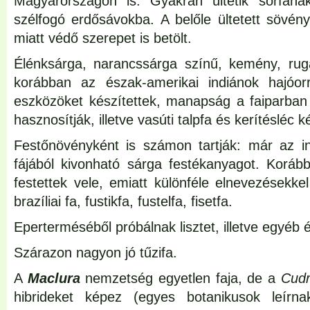
Magyarországon is. Gyakran ültetik sorfán
szélfogó erdősávokba. A belőle ültetett sövén
miatt védő szerepet is betölt.
Élénksárga, narancssárga színű, kemény, ruga
korábban az észak-amerikai indiánok hajóor
eszközöket készítettek, manapság a faiparban
hasznosítják, illetve vasúti talpfa és kerítésléc k
Festőnövényként is számon tartják: már az in
fájából kivonható sárga festékanyagot. Koráb
festettek vele, emiatt különféle elnevezésekkel 
brazíliai fa, fustikfa, fustelfa, fisetfa.
Eperterméséből próbálnak lisztet, illetve egyéb é
Szárazon nagyon jó tűzifa.
A
Maclura
nemzetség egyetlen faja, de a
Cudr
hibrideket képez (egyes botanikusok leír