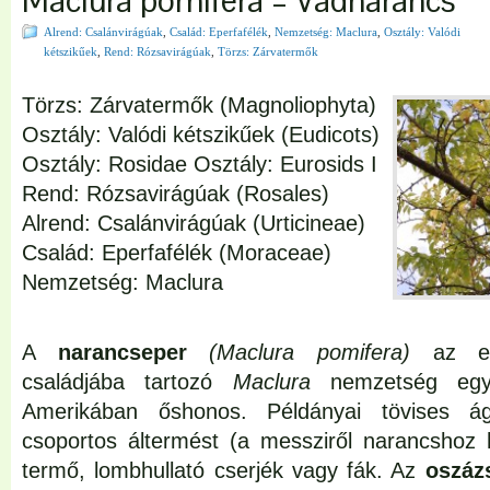
Maclura pomifera – Vadnarancs
Alrend: Csalánvirágúak
,
Család: Eperfafélék
,
Nemzetség: Maclura
,
Osztály: Valódi
kétszikűek
,
Rend: Rózsavirágúak
,
Törzs: Zárvatermők
Törzs: Zárvatermők (Magnoliophyta)
Osztály: Valódi kétszikűek (Eudicots)
Osztály: Rosidae Osztály: Eurosids I
Rend: Rózsavirágúak (Rosales)
Alrend: Csalánvirágúak (Urticineae)
Család: Eperfafélék (Moraceae)
Nemzetség: Maclura
A
narancseper
(Maclura pomifera)
az ep
családjába tartozó
Maclura
nemzetség egyi
Amerikában őshonos. Példányai tövises ágú,
csoportos áltermést (a messziről narancshoz
termő, lombhullató cserjék vagy fák. Az
oszáz