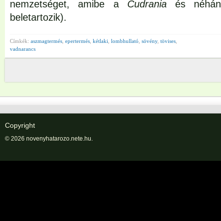
nemzetséget, amibe a
Cudrania
és néhán
beletartozik).
Címkék:
aszmagtermés
,
epertermés
,
kétlaki
,
lombhullató
,
sövény
,
tövises
,
vadnarancs
Copyright
© 2026 novenyhatarozo.nete.hu.