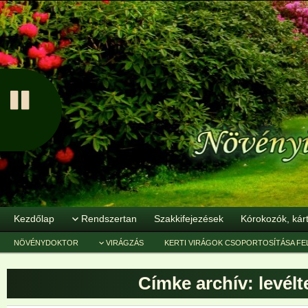
Kezdőlap
Rendszertan
Szakkifejezések
Kórokozók, kár
NÖVÉNYDOKTOR
VIRÁGZÁS
KERTI VIRÁGOK CSOPORTOSÍTÁSA FE
Címke archív:
levélt