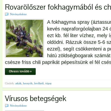
Rovarölőszer fokhagymából és chi
Növénydoktor
A fokhagyma spray (áztassu
kevés napraforgóolajban 24 ó
ezt kb. fél liter vízhez, mel
oldódni. Rázzuk össze 5-6 s
ezzel), segít csökkenteni a 
hátú zöldségbogarak számát.
csésze friss chili paprikát pépesítsünk el fél csé
Olvass tovább »
Címkék:
atkák
,
hernyók
,
levéltetű
,
tripsz
Vírusos betegségek
Növénydoktor