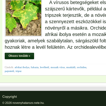
A vírusos betegségeket els
szájszerű kártevők, például a
tripszek terjesztik, de a nö
a szennyezett eszközökkel is
növényről a másikra. Orchid
afrikai ibolya esetén a moza
gyakoriak, amelyek szabálytalan, sárgászöld fol
hoznak létre a levél felületén. Az orchidealevél
Olvass tovább »
Címkék:
afrikai ibolya
,
fukszia
,
levéltetű
,
mozaik vírus
,
muskátli
,
orchidea
,
pajzstetű
,
tripsz
Copyright
© 2026 novenyhatarozo.nete.hu.