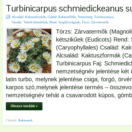
Turbinicarpus schmiedickeanus su
Alcsalád: Kaktuszformák
,
Család: Kaktuszfélék
,
Nemzetség: Turbinicarpus
,
Osztály: Valódi kétszikűek
,
Rend: Szegfűvirágúak
,
Törzs: Zárvatermők
Törzs: Zárvatermők (Magnoli
kétszikűek (Eudicots) Rend:
(Caryophyllales) Család: Kak
Alcsalád: Kaktuszformák (C
Turbinicarpus Faj: Schmiedi
nemzetségnév jelentése két i
latin turbo, melynek jelentése csiga, forgó, örvé
karpos szó,melynek jelentése termés – összevoná
nemzetségnév tehát a csavarodott kúpos, göm
Olvass tovább »
Címkék:
Kaktuszok