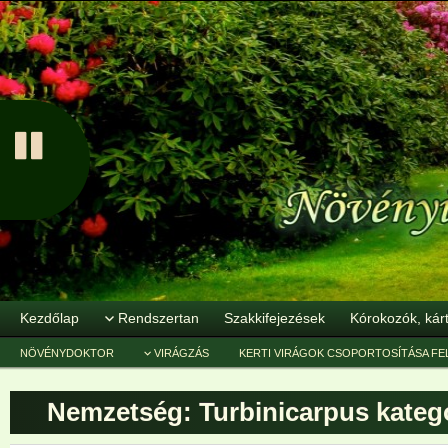
Kezdőlap
Rendszertan
Szakkifejezések
Kórokozók, kár
NÖVÉNYDOKTOR
VIRÁGZÁS
KERTI VIRÁGOK CSOPORTOSÍTÁSA FE
Nemzetség: Turbinicarpus
kategó