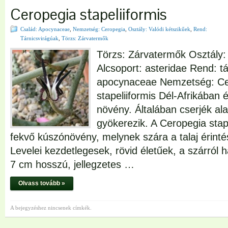
Ceropegia stapeliiformis
Család: Apocynaceae
,
Nemzetség: Ceropegia
,
Osztály: Valódi kétszikűek
,
Rend:
Tárnicsvirágúak
,
Törzs: Zárvatermők
Törzs: Zárvatermők Osztály: 
Alcsoport: asteridae Rend: t
apocynaceae Nemzetség: Ce
stapeliiformis Dél-Afrikában
növény. Általában cserjék al
gyökerezik. A Ceropegia stape
fekvő kúszónövény, melynek szára a talaj érinté
Levelei kezdetlegesek, rövid életűek, a szárról 
7 cm hosszú, jellegzetes …
Olvass tovább »
A bejegyzéshez nincsenek címkék.