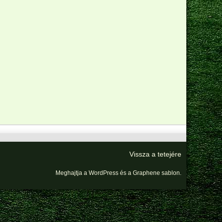
Vissza a tetejére
Meghajtja a
WordPress
és a
Graphene sablon
.