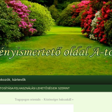
okozók, kártevők
TOSÍTÁSA FELHASZNÁLÁSI LEHETŐSÉGEIK SZERINT
Tragopogon orientalis – Közönséges bakszakáll
»