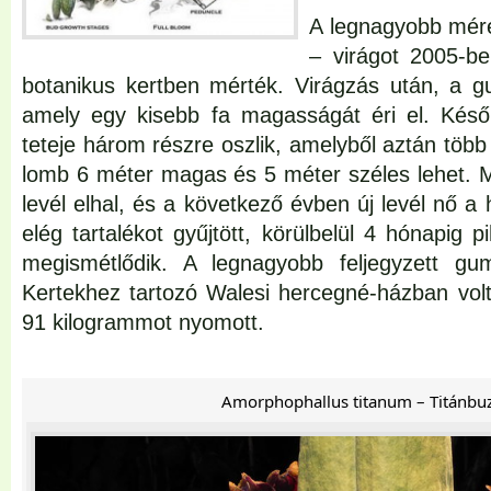
A legnagyobb mér
– virágot 2005-be
botanikus kertben mérték. Virágzás után, a gu
amely egy kisebb fa magasságát éri el. Későb
teteje három részre oszlik, amelyből aztán több 
lomb 6 méter magas és 5 méter széles lehet. M
levél elhal, és a következő évben új levél nő 
elég tartalékot gyűjtött, körülbelül 4 hónapig 
megismétlődik. A legnagyobb feljegyzett gu
Kertekhez tartozó Walesi hercegné-házban volt.
91 kilogrammot nyomott.
Amorphophallus titanum – Titánbu