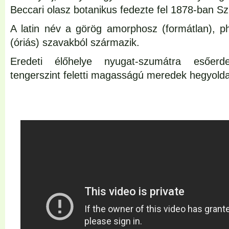
Beccari olasz botanikus fedezte fel 1878-ban S
A latin név a görög amorphosz (formátlan), pha
(óriás) szavakból származik.
Eredeti élőhelye nyugat-szumátra esőer
tengerszint feletti magasságú meredek hegyolda