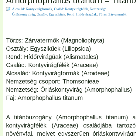
Amorphophallus titanum – Titán
Alcsalád: Kontyvirágformák
,
Család: Kontyvirágfélék
,
Nemzetség:
Óriáskontyvirág
,
Osztály: Egyszikűek
,
Rend: Hídőrvirágúak
,
Törzs: Zárvatermők
Törzs: Zárvatermők (Magnoliophyta)
Osztály: Egyszikűek (Liliopsida)
Rend: Hídőrvirágúak (Alismatales)
Család: Kontyvirágfélék (Araceae)
Alcsalád: Kontyvirágformák (Aroideae)
Nemzetség-csoport: Thomsonieae
Nemzetség: Óriáskontyvirág (Amorphophallus)
Faj: Amorphophallus titanum
A titánbuzogány (Amorphophallus titanum) a
kontyvirágfélék (Araceae) családjába tartozó
növényfaj, melyet egyszerűen óriáskontyvirág