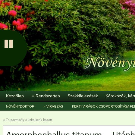
Kezdőlap
Rendszertan
Szakkifejezések
Kórokozók, kár
NÖVÉNYDOKTOR
VIRÁGZÁS
KERTI VIRÁGOK CSOPORTOSÍTÁSA FE
«
Csigaveszély a kaktuszok között