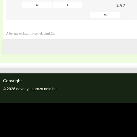
«
‹
2
A
7
»
A bejegyzéshez nincsenek címkék.
Copyright
© 2026 novenyhatarozo.nete.hu.