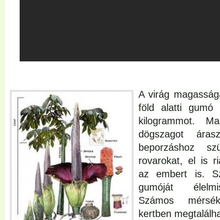
A virág magassága
föld alatti gumó
kilogrammot. M
dögszagot áras
beporzáshoz sz
rovarokat, el is r
az embert is. Sz
gumóját élelmi
Számos mérséke
kertben megtalálha